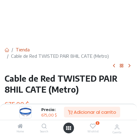
Tienda
Cable de Red TWISTED PAIR 8HIL CATE (Metro)
Cable de Red TWISTED PAIR
8HIL CATE (Metro)
675,00
$
Precio:
Adicionar al carrito
675,00
$
Adicionar al carrito
0
Home
Search
Wishlist
Cuenta