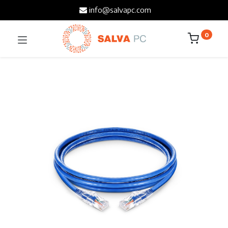
info@salvapc.com
0