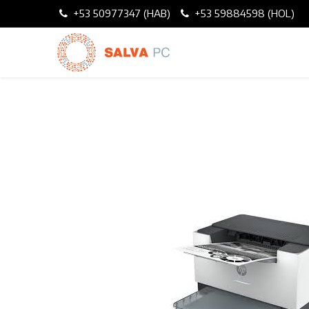
+53 50977347 (HAB)
+53 59884598 (HOL)