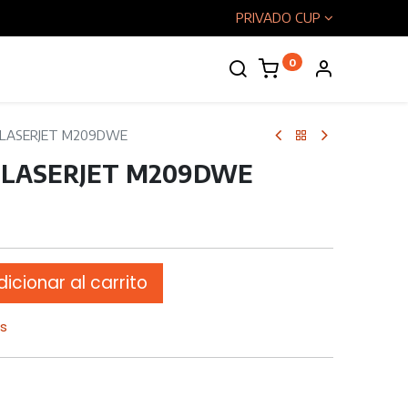
PRIVADO CUP
0
enos
 LASERJET M209DWE
 LASERJET M209DWE
icionar al carrito
os