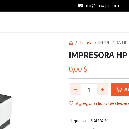
info@salvapc.com
Inicio
Servicios
Tienda
Blog
Contáct
Tienda
IMPRESORA HP
IMPRESORA HP
0,00
$
Ad
Agregar a lista de dese
Etiquetas :
SALVAPC