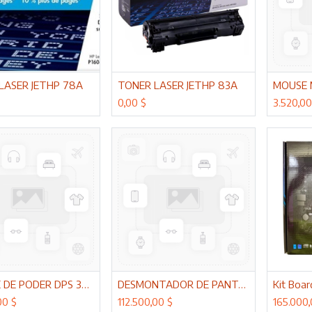
cionar al carrito
Adicionar al carrito
Adi
LASER JETHP 78A
TONER LASER JETHP 83A
MOUSE 
0,00
$
3.520,0
cionar al carrito
Adicionar al carrito
Adi
FUENTE DE PODER DPS 30V 10A
DESMONTADOR DE PANTALLA D/ CELULAR SUNCHINE
00
$
112.500,00
$
165.000