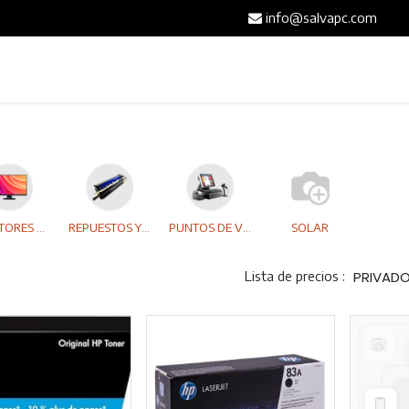
info@salvapc.com
Inicio
Servicios
Tienda
Blog
Contáct
MONITORES & PROYECTORES
REPUESTOS Y CONSUMIBLES
PUNTOS DE VENTAS
SOLAR
Lista de precios :
PRIVAD