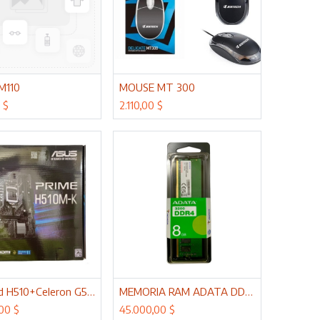
cionar al carrito
Adicionar al carrito
M110
MOUSE MT 300
0
$
2.110,00
$
cionar al carrito
Adicionar al carrito
Kit Board H510+Celeron G5905
MEMORIA RAM ADATA DDR4 8GB 3200
,00
$
45.000,00
$