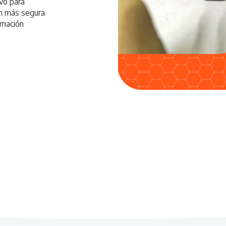
vo para
ón más segura
rmación