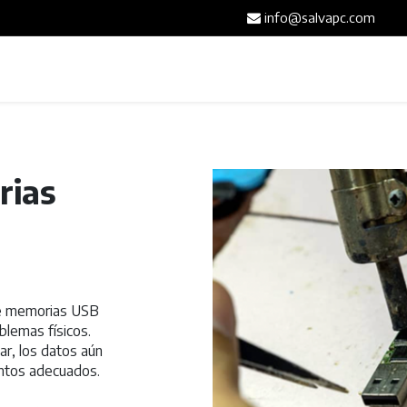
info@salvapc.com
Inicio
Servicios
Tienda
Blog
Contáct
ias
de memorias USB
blemas físicos.
r, los datos aún
ntos adecuados.