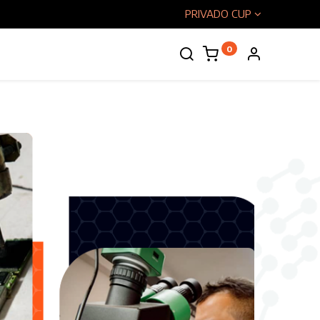
PRIVADO CUP
0
enos