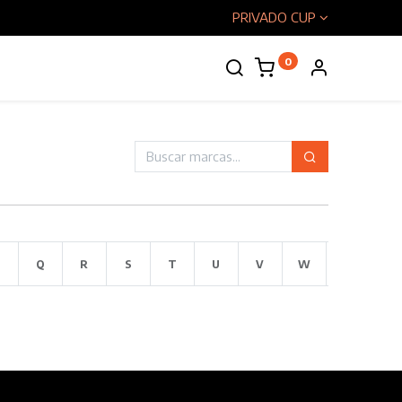
PRIVADO CUP
0
enos
Q
R
S
T
U
V
W
X
Y