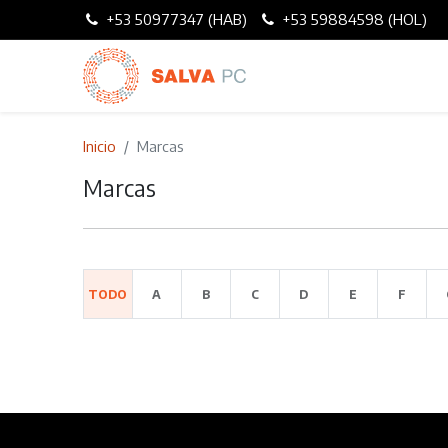
+53 50977347 (HAB)
+53 59884598 (HOL)
Inicio
Marcas
Marcas
TODO
A
B
C
D
E
F