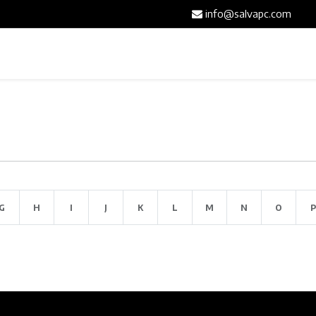
info@salvapc.com
Inicio
Servicios
Tienda
Blog
Contáct
G
H
I
J
K
L
M
N
O
P