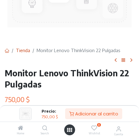
Tienda
Monitor Lenovo ThinkVision 22 Pulgadas
Monitor Lenovo ThinkVision 22
Pulgadas
750,00
$
Precio:
Adicionar al carrito
750,00
$
Adicionar al carrito
0
Home
Search
Wishlist
Agregar a lista de deseos
Cuenta