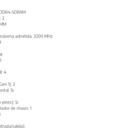
s: DDR4-SDRAM
: 2
DIMM
a máxima admitida: 3200 MHz
B
al
0
I: 4
Gen 1): 2
ntal: Si
pines): Si
ador de chasis: 1
i
trada/salida):