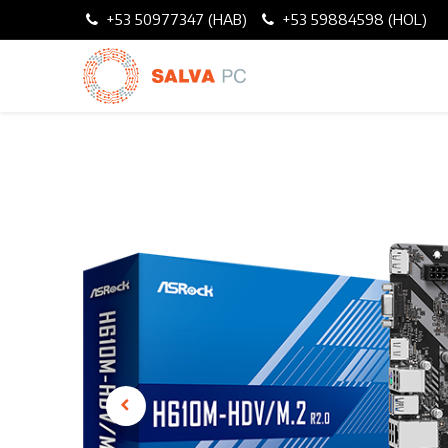
+53 50977347 (HAB)
+53 59884598 (HOL)