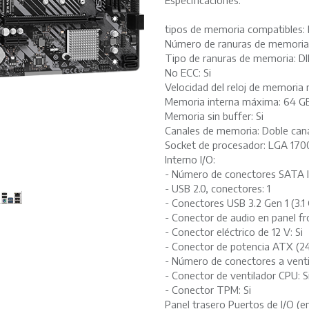
Especificaciones:
tipos de memoria compatible
Número de ranuras de memoria
Tipo de ranuras de memoria: 
No ECC: Si
Velocidad del reloj de memori
Memoria interna máxima: 64 G
Memoria sin buffer: Si
Canales de memoria: Doble can
Socket de procesador: LGA 170
Interno I/O:
- Número de conectores SATA II
- USB 2.0, conectores: 1
- Conectores USB 3.2 Gen 1 (3.1 
- Conector de audio en panel fro
- Conector eléctrico de 12 V: Si
- Conector de potencia ATX (24 
- Número de conectores a ventil
- Conector de ventilador CPU: S
- Conector TPM: Si
Panel trasero Puertos de I/O (en