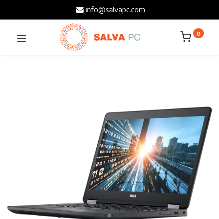
info@salvapc.com
0