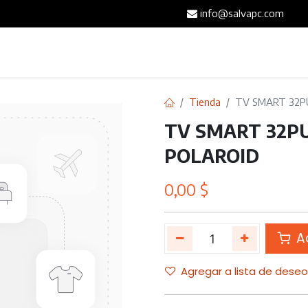
info@salvapc.com
Inicio
Servicios
Tienda
Blog
Contáct
Tienda
TV SMART 32P
TV SMART 32PU
POLAROID
0,00
$
Ad
Agregar a lista de dese