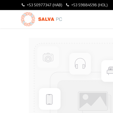
+53 50977347 (HAB)
+53 59884598 (HOL)