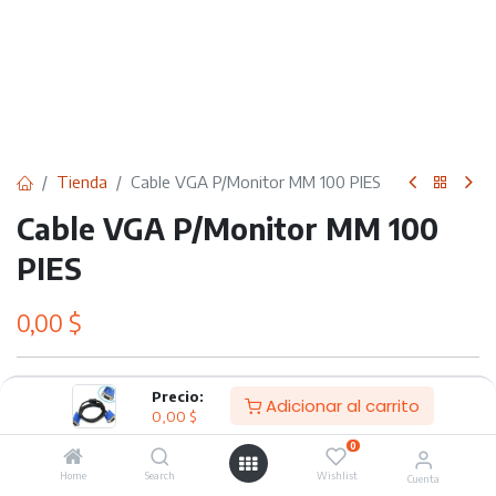
Tienda
Cable VGA P/Monitor MM 100 PIES
Cable VGA P/Monitor MM 100
PIES
0,00
$
Adicionar al carrito
Precio:
Adicionar al carrito
0,00
$
0
Agregar a lista de deseos
Home
Search
Wishlist
Cuenta