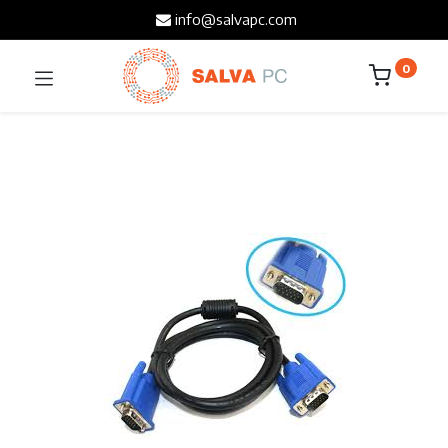
info@salvapc.com
0