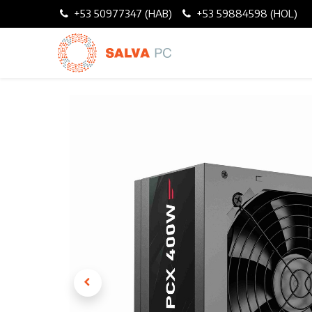
+53 50977347 (HAB)
+53 59884598 (HOL)