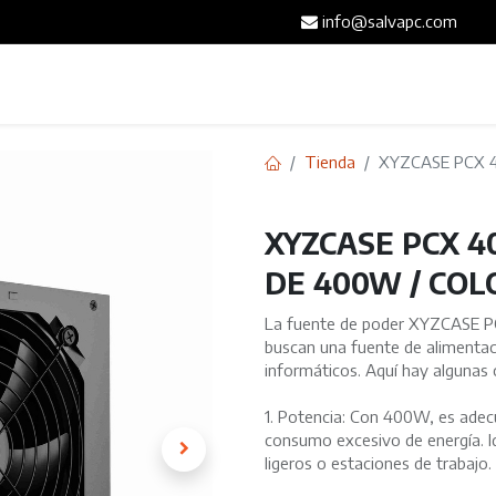
info@salvapc.com
Inicio
Servicios
Tienda
Blog
Contáct
Tienda
XYZCASE PCX 
XYZCASE PCX 4
DE 400W / CO
La fuente de poder XYZCASE PC
buscan una fuente de alimentaci
informáticos. Aquí hay algunas c
1. Potencia: Con 400W, es ade
consumo excesivo de energía. I
ligeros o estaciones de trabajo.