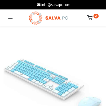
info@salvapc.com
0