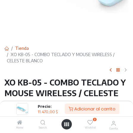
Tienda
XO KB-05 - COMBO TECLADO Y MOUSE WIRELESS /
CELESTE BLANCO
XO KB-05 - COMBO TECLADO Y
MOUSE WIRELESS / CELESTE
BLANCO
Precio:
Adicionar al carrito
11.470,00
$
COMBO TECLADO Y MOUSE WIRELESS
0
Especificaciones:
Home
Search
Wishlist
Cuenta