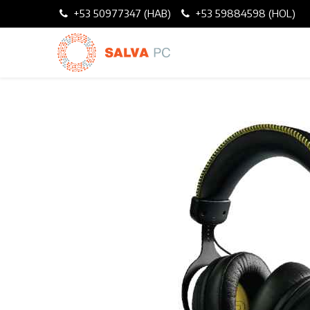
+53 50977347 (HAB)
+53 59884598 (HOL)