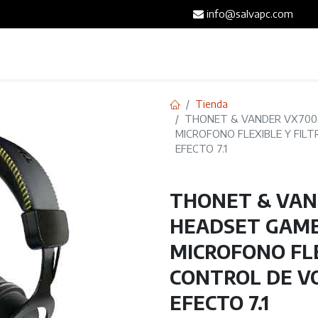
info@salvapc.com
Inicio
Servicios
Tienda
Blog
Contáct
Tienda
THONET & VANDER VX700 B
MICROFONO FLEXIBLE Y FILT
EFECTO 7.1
THONET & VAND
HEADSET GAMER
MICROFONO FLE
CONTROL DE VO
EFECTO 7.1