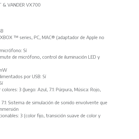
T & VANDER VX700
SB
 XBOX ™ series, PC, MAC® (adaptador de Apple no
micrófono: Sí
 mute de micrófono, control de iluminación LED y
20mW
alimentados por USB: Sí
Sí
 colores: 3 (Juego: Azul, 7.1: Púrpura, Música: Rojo,
 7.1: Sistema de simulación de sonido envolvente que
 inmersión
ionables: 3 (color fijo, transición suave de color y