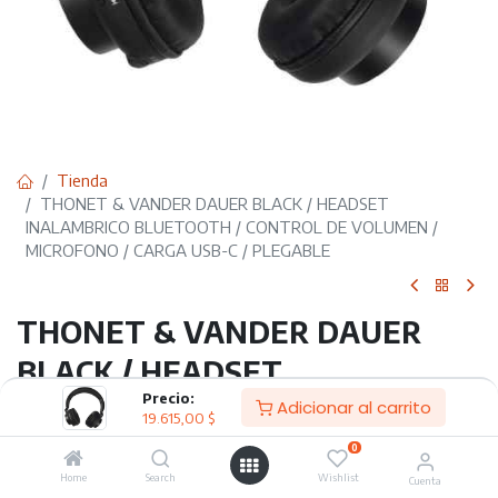
Tienda
THONET & VANDER DAUER BLACK / HEADSET
INALAMBRICO BLUETOOTH / CONTROL DE VOLUMEN /
MICROFONO / CARGA USB-C / PLEGABLE
THONET & VANDER DAUER
BLACK / HEADSET
Precio:
INALAMBRICO BLUETOOTH /
Adicionar al carrito
19.615,00
$
CONTROL DE VOLUMEN /
0
Home
Search
Wishlist
MICROFONO / CARGA USB-C /
Cuenta