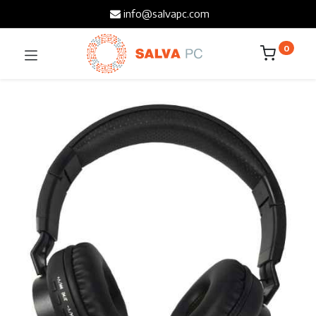
info@salvapc.com
0