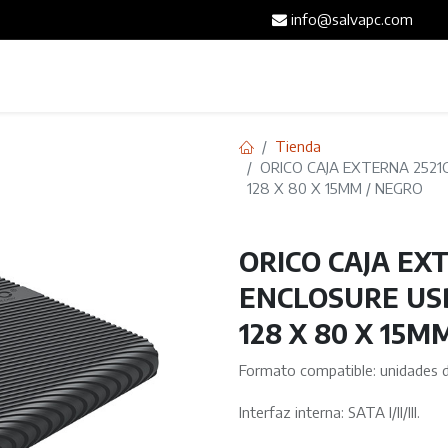
info@salvapc.com
Inicio
Servicios
Tienda
Blog
Contáct
Tienda
ORICO CAJA EXTERNA 2521C3
128 X 80 X 15MM / NEGRO
ORICO CAJA EX
ENCLOSURE USB 
128 X 80 X 15M
Formato compatible: unidades 
Interfaz interna: SATA I/II/III.