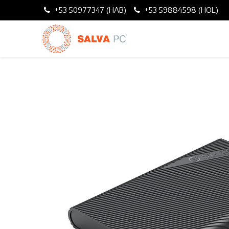
+53 50977347 (HAB)
+53 59884598 (HOL)