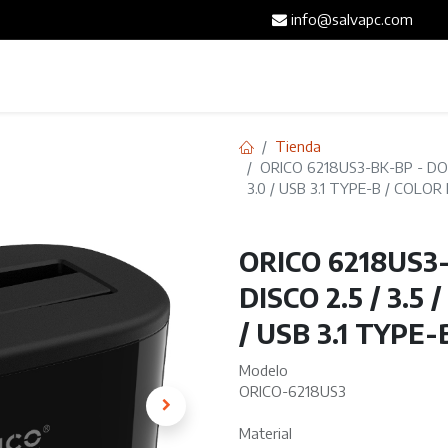
info@salvapc.com
Inicio
Servicios
Tienda
Blog
Contáct
Tienda
ORICO 6218US3-BK-BP - DOC
3.0 / USB 3.1 TYPE-B / COLO
ORICO 6218US3
DISCO 2.5 / 3.5
/ USB 3.1 TYPE
Modelo
ORICO-6218US3
Material