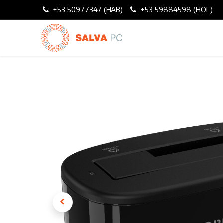
+53 50977347 (HAB)
+53 59884598 (HOL)