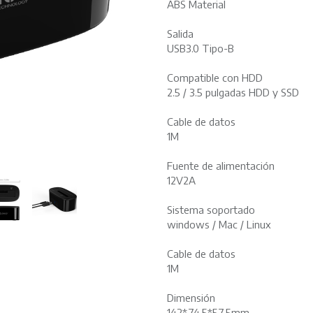
ABS Material
Salida
USB3.0 Tipo-B
Compatible con HDD
2.5 / 3.5 pulgadas HDD y SSD
Cable de datos
1M
Fuente de alimentación
12V2A
Sistema soportado
windows / Mac / Linux
Cable de datos
1M
Dimensión
142*74.5*57.5mm