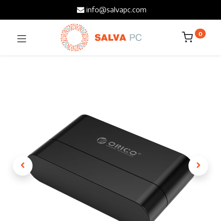
info@salvapc.com
0