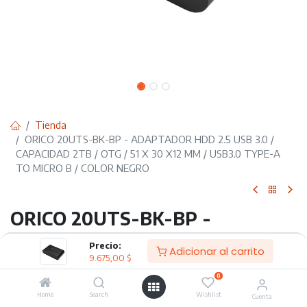
Tienda
ORICO 20UTS-BK-BP - ADAPTADOR HDD 2.5 USB 3.0 /
CAPACIDAD 2TB / OTG / 51 X 30 X12 MM / USB3.0 TYPE-A
TO MICRO B / COLOR NEGRO
ORICO 20UTS-BK-BP -
ADAPTADOR HDD 2.5 USB 3.0 /
Precio:
Adicionar al carrito
9.675,00
$
CAPACIDAD 2TB / OTG / 51 X 30
0
X12 MM / USB3.0 TYPE-A TO
Home
Search
Wishlist
Cuenta