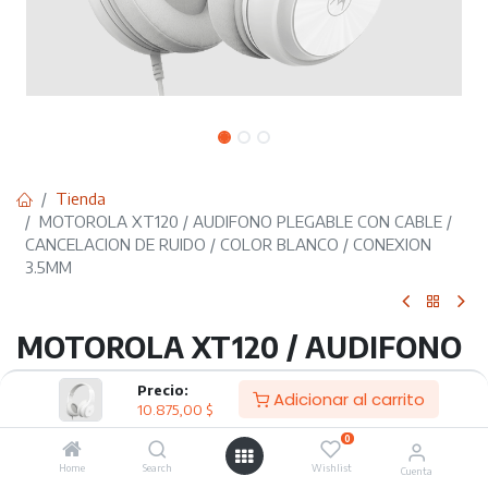
Tienda
MOTOROLA XT120 / AUDIFONO PLEGABLE CON CABLE /
CANCELACION DE RUIDO / COLOR BLANCO / CONEXION
3.5MM
MOTOROLA XT120 / AUDIFONO
PLEGABLE CON CABLE /
Precio:
Adicionar al carrito
10.875,00
$
CANCELACION DE RUIDO /
0
COLOR BLANCO / CONEXION
Home
Search
Wishlist
Cuenta