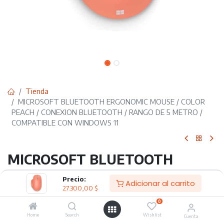
Tienda
MICROSOFT BLUETOOTH ERGONOMIC MOUSE / COLOR
PEACH / CONEXION BLUETOOTH / RANGO DE 5 METRO /
COMPATIBLE CON WINDOWS 11
MICROSOFT BLUETOOTH
ERGONOMIC MOUSE / COLOR
Precio:
Adicionar al carrito
27.300,00
$
PEACH / CONEXION
0
BLUETOOTH / RANGO DE 5
Home
Search
Wishlist
Cuenta