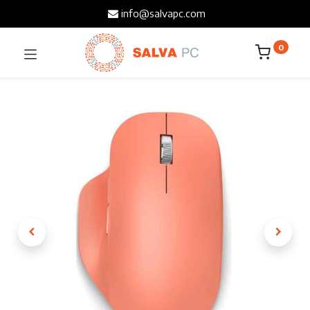
info@salvapc.com
0