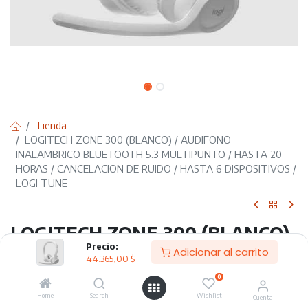
Tienda
LOGITECH ZONE 300 (BLANCO) / AUDIFONO
INALAMBRICO BLUETOOTH 5.3 MULTIPUNTO / HASTA 20
HORAS / CANCELACION DE RUIDO / HASTA 6 DISPOSITIVOS /
LOGI TUNE
LOGITECH ZONE 300 (BLANCO)
Precio:
Adicionar al carrito
/ AUDIFONO INALAMBRICO
44.365,00
$
BLUETOOTH 5.3 MULTIPUNTO /
0
Home
Search
Wishlist
Cuenta
HASTA 20 HORAS /