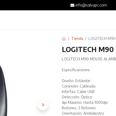
info@salvapc.com
Inicio
Servicios
Tienda
Blog
Contáct
Tienda
LOGITECH M90
LOGITECH M90
LOGITECH M90 MOUSE ALAMB
Especificaciones:
Diseño: Estándar
Conexión: Cableado
Interfaz: Cable USB
Detección: Óptico
dpi Máximo: Hasta 1000dpi
Botones: 3 Botones
Orientación: Ambidiestro