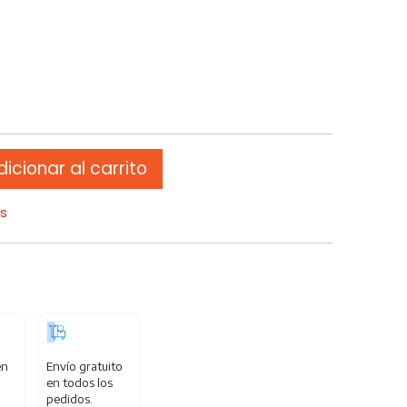
icionar al carrito
os
en
Envío gratuito
en todos los
pedidos.