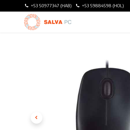
+53 50977347 (HAB)
+53 59884598 (HOL)