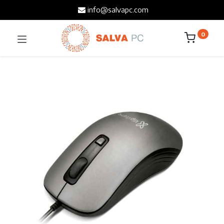
info@salvapc.com
0