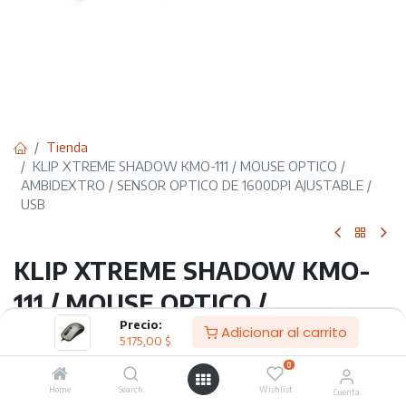
Tienda
KLIP XTREME SHADOW KMO-111 / MOUSE OPTICO /
AMBIDEXTRO / SENSOR OPTICO DE 1600DPI AJUSTABLE /
USB
KLIP XTREME SHADOW KMO-
111 / MOUSE OPTICO /
Precio:
AMBIDEXTRO / SENSOR
Adicionar al carrito
5.175,00
$
OPTICO DE 1600DPI AJUSTABLE
0
Home
Search
Wishlist
/ USB
Cuenta