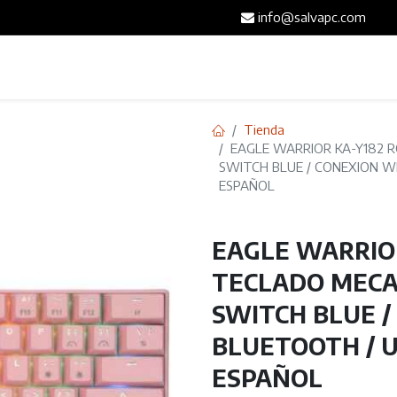
info@salvapc.com
Inicio
Servicios
Tienda
Blog
Contáct
Tienda
EAGLE WARRIOR KA-Y182 
SWITCH BLUE / CONEXION WI
ESPAÑOL
EAGLE WARRIOR
TECLADO MECA
SWITCH BLUE /
BLUETOOTH / US
ESPAÑOL