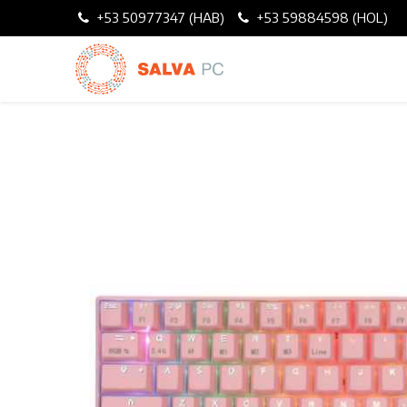
+53 50977347 (HAB)
+53 59884598 (HOL)