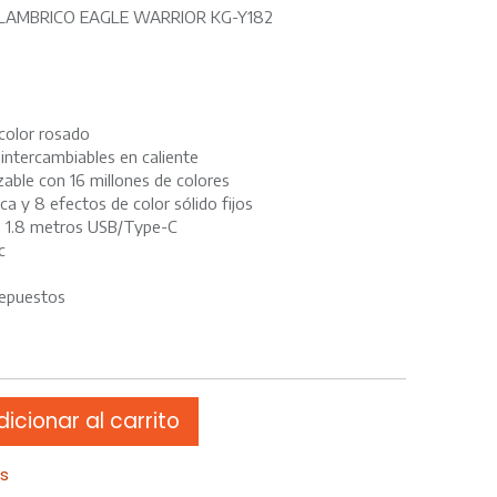
LAMBRICO EAGLE WARRIOR KG-Y182
color rosado
intercambiables en caliente
able con 16 millones de colores
a y 8 efectos de color sólido fijos
e 1.8 metros USB/Type-C
c
 repuestos
icionar al carrito
os