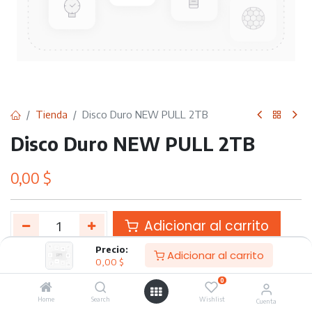
Tienda
Disco Duro NEW PULL 2TB
Disco Duro NEW PULL 2TB
0,00
$
Adicionar al carrito
Precio:
Adicionar al carrito
Agregar a lista de deseos
0,00
$
0
Etiquetas :
Home
SALVAPC
Search
Wishlist
Cuenta