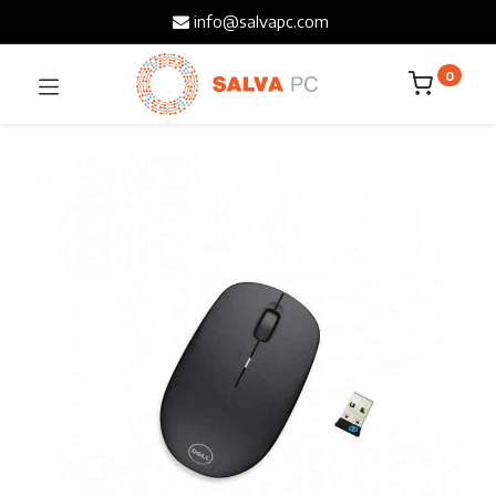
info@salvapc.com
0