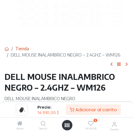
Tienda
DELL MOUSE INALAMBRICO NEGRO – 2.4GHZ – WM126
DELL MOUSE INALAMBRICO
NEGRO – 2.4GHZ – WM126
DELL MOUSE INALAMBRICO NEGRO
Precio:
Adicionar al carrito
Especificaciones:
14.930,00
$
0
Numero de Botones: 3
Home
Search
Wishlist
Resolución de movimiento: 1000 ppp
Cuenta