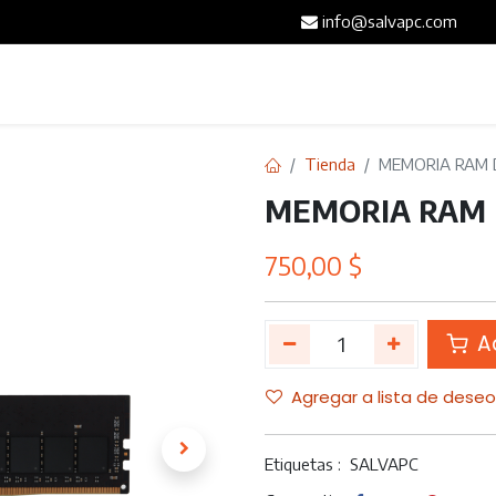
info@salvapc.com
Inicio
Servicios
Tienda
Blog
Contáct
Tienda
MEMORIA RAM 
MEMORIA RAM 
750,00
$
Ad
Agregar a lista de dese
Etiquetas :
SALVAPC