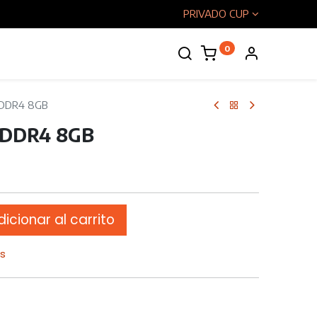
PRIVADO CUP
0
enos
DDR4 8GB
DDR4 8GB
icionar al carrito
os