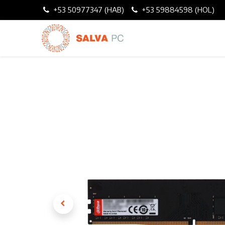
+53 50977347 (HAB)
+53 59884598 (HOL)