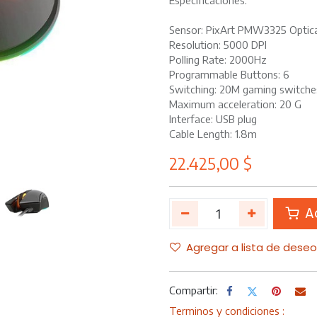
Especificaciones:
Sensor: PixArt PMW3325 Optica
Resolution: 5000 DPI
Polling Rate: 2000Hz
Programmable Buttons: 6
Switching: 20M gaming switche
Maximum acceleration: 20 G
Interface: USB plug
Cable Length: 1.8m
22.425,00
$
Ad
Agregar a lista de dese
Compartir:
Terminos y condiciones :