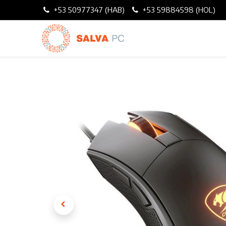
+53 50977347 (HAB)
+53 59884598 (HOL)