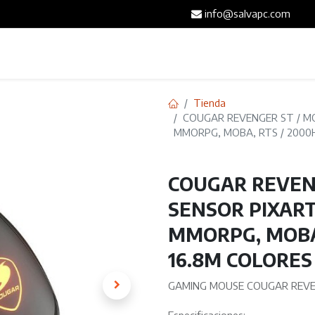
info@salvapc.com
Inicio
Servicios
Tienda
Blog
Contáct
Tienda
COUGAR REVENGER ST / MO
MMORPG, MOBA, RTS / 2000H
COUGAR REVEN
SENSOR PIXART 
MMORPG, MOBA,
16.8M COLORES
GAMING MOUSE COUGAR REV