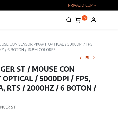
PRIVADO CUP
0
enos
USE CON SENSOR PIXART OPTICAL / 5000DPI / FPS,
Z / 6 BOTON / 16.8M COLORES
GER ST / MOUSE CON
OPTICAL / 5000DPI / FPS,
 RTS / 2000HZ / 6 BOTON /
ENGER ST