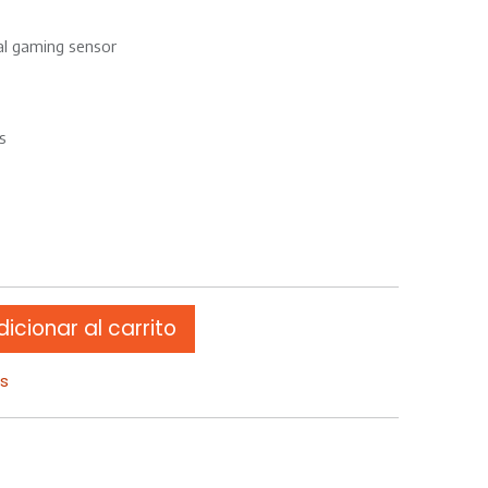
l gaming sensor
s
icionar al carrito
os