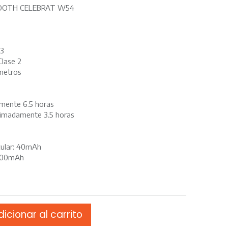
OOTH CELEBRAT W54
.3
Clase 2
 metros
mente 6.5 horas
ximadamente 3.5 horas
icular: 40mAh
 300mAh
icionar al carrito