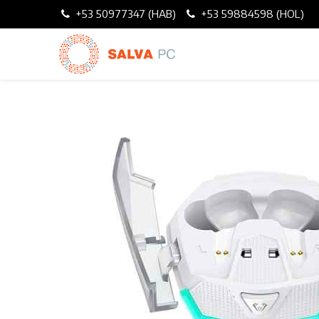
+53 50977347 (HAB)
+53 59884598 (HOL)