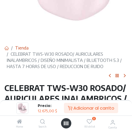
Tienda
CELEBRAT TWS-W30 ROSADO/ AURICULARES
INALAMBRICOS / DISEÑO MINIMALISTA / BLUETOOTH 5.3 /
HASTA 7 HORAS DE USO / REDUCCION DE RUIDO
CELEBRAT TWS-W30 ROSADO/
AURICULARES INALAMBRICOS /
Precio:
DISEÑO MINIMALISTA /
Adicionar al carrito
12.675,00
$
BLUETOOTH 5.3 / HASTA 7
0
Home
Search
Wishlist
HORAS DE USO / REDUCCION
Cuenta