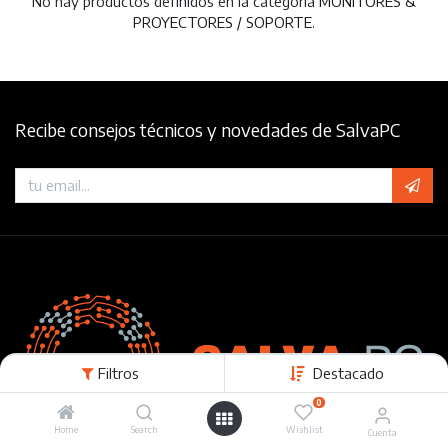
No hay productos definidos en la categoría
MONITORES &
PROYECTORES / SOPORTE
.
Recibe consejos técnicos y novedades de SalvaPC
Filtros
Destacado
0
Home
Search
Wishlist
Cuenta