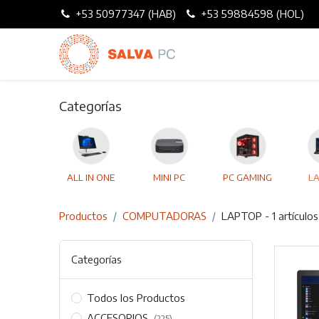
+53 50977347 (HAB)
+53 59884598 (HOL)
Categorías
ALL IN ONE
MINI PC
PC GAMING
L
Productos
COMPUTADORAS
LAPTOP
- 1 artículos
Categorías
Todos los Productos
ACCESORIOS
(225)