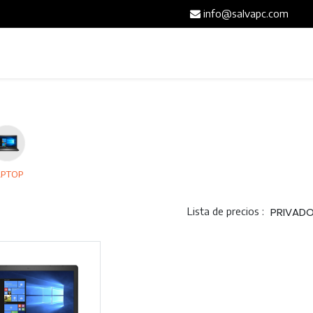
info@salvapc.com
Inicio
Servicios
Tienda
Blog
Contáct
APTOP
Lista de precios :
PRIVAD