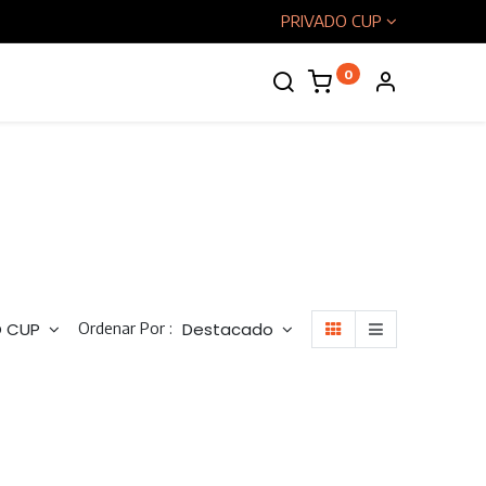
PRIVADO CUP
0
enos
Ordenar Por :
O CUP
Destacado