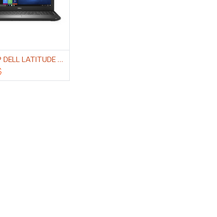
cionar al carrito
LAPTOP DELL LATITUDE 3580 I5 8GB RAM SSD 500 GB PANT 15.6¨
$