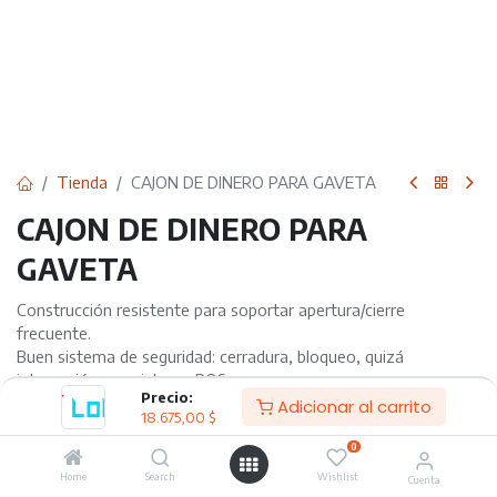
Tienda
CAJON DE DINERO PARA GAVETA
CAJON DE DINERO PARA
GAVETA
Construcción resistente para soportar apertura/cierre
frecuente.
Buen sistema de seguridad: cerradura, bloqueo, quizá
integración con sistema POS.
Precio:
Organización interna adecuada: compartimentos para billetes y
Adicionar al carrito
18.675,00
$
monedas, bandejas removibles, etc.
Compatibilidad con tu sistema (impresora, POS, conexión RJ-
0
12/RJ-11 u otro) si lo vas a automatizar.
Home
Search
Wishlist
Cuenta
Tamaño que se adapte al espacio de la gaveta o mostrador