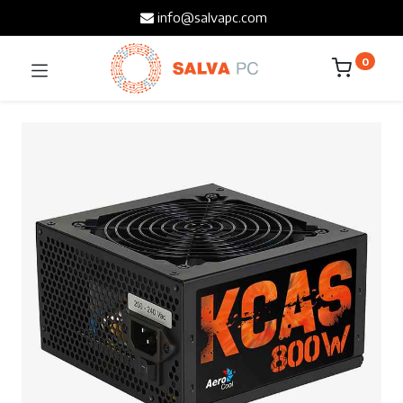
info@salvapc.com
0