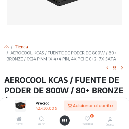
Tienda
AEROCOOL KCAS / FUENTE DE PODER DE 800W / 80+
BRONZE / 1X24 PINM 1X 4+4 PIN, 4X PCI-E 6+2, 7X SATA
AEROCOOL KCAS / FUENTE DE
PODER DE 800W / 80+ BRONZE
/ 1X24 PINM 1X 4+4 PIN, 4X PCI-
Precio:
Adicionar al carrito
42.450,00
$
E 6+2, 7X SATA
0
La fuente de poder AEROCOOL KCAS de 800W con
Home
Search
Wishlist
Cuenta
certificación 80+ Bronze es una opción sólida para quienes