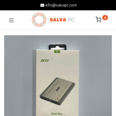
info@salvapc.com
0