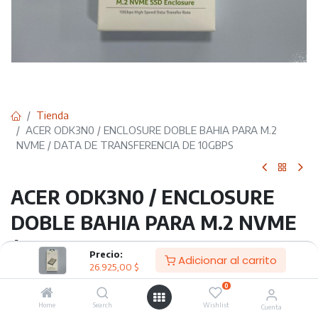
Tienda
ACER ODK3N0 / ENCLOSURE DOBLE BAHIA PARA M.2
NVME / DATA DE TRANSFERENCIA DE 10GBPS
ACER ODK3N0 / ENCLOSURE
DOBLE BAHIA PARA M.2 NVME
/ DATA DE TRANSFERENCIA DE
Precio:
Adicionar al carrito
26.925,00
$
10GBPS
0
Acer ODK3N0 – Enclosure doble bahía M.2 NVMe (10 Gbps)
Home
Search
Wishlist
Cuenta