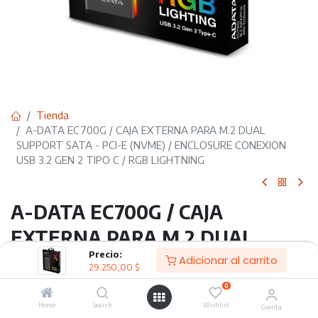
Tienda
A-DATA EC700G / CAJA EXTERNA PARA M.2 DUAL
SUPPORT SATA - PCI-E (NVME) / ENCLOSURE CONEXION
USB 3.2 GEN 2 TIPO C / RGB LIGHTNING
A-DATA EC700G / CAJA
EXTERNA PARA M.2 DUAL
Precio:
SUPPORT SATA - PCI-E (NVME)
Adicionar al carrito
29.250,00
$
/ ENCLOSURE CONEXION USB
0
Home
Search
Wishlist
3.2 GEN 2 TIPO C / RGB
Cuenta