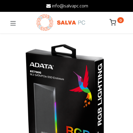
info@salvapc.com
0