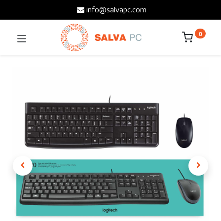
info@salvapc.com
0