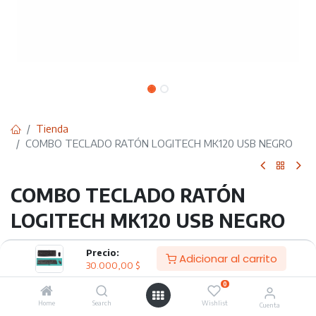
Tienda
COMBO TECLADO RATÓN LOGITECH MK120 USB NEGRO
COMBO TECLADO RATÓN
LOGITECH MK120 USB NEGRO
30.000,00
$
Precio:
Adicionar al carrito
30.000,00
$
0
Adicionar al carrito
Home
Search
Wishlist
Cuenta