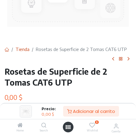
Tienda
Rosetas de Superficie de 2 Tomas CAT6 UTP
Rosetas de Superficie de 2
Tomas CAT6 UTP
0,00
$
Precio:
Adicionar al carrito
0,00
$
Adicionar al carrito
0
Home
Search
Wishlist
Agregar a lista de deseos
Cuenta