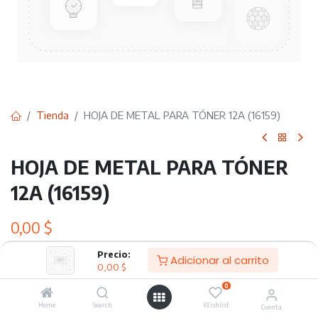
Tienda
HOJA DE METAL PARA TÓNER 12A (16159)
HOJA DE METAL PARA TÓNER
12A (16159)
0,00
$
Precio:
Adicionar al carrito
0,00
$
Adicionar al carrito
0
Home
Search
Wishlist
Agregar a lista de deseos
Cuenta