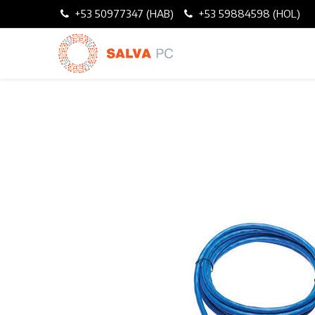
+53 50977347 (HAB)
+53 59884598 (HOL)