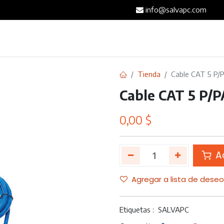
info@salvapc.com
Inicio
Servicios
Tienda
Blog
Contáct
Tienda
Cable CAT 5 P/
Cable CAT 5 P/
0,00
$
Ad
Agregar a lista de dese
Etiquetas :
SALVAPC