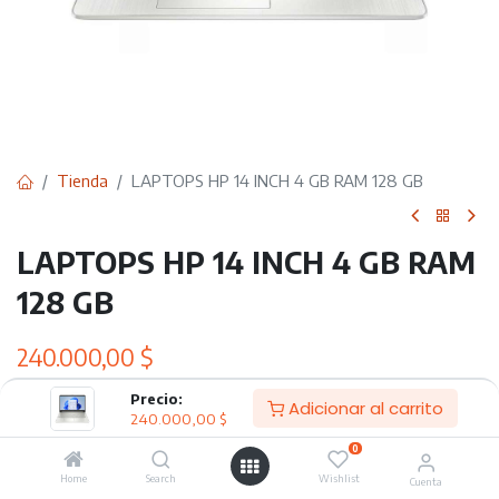
Tienda
LAPTOPS HP 14 INCH 4 GB RAM 128 GB
LAPTOPS HP 14 INCH 4 GB RAM
128 GB
240.000,00
$
Precio:
Adicionar al carrito
240.000,00
$
Adicionar al carrito
0
Home
Search
Wishlist
Agregar a lista de deseos
Cuenta