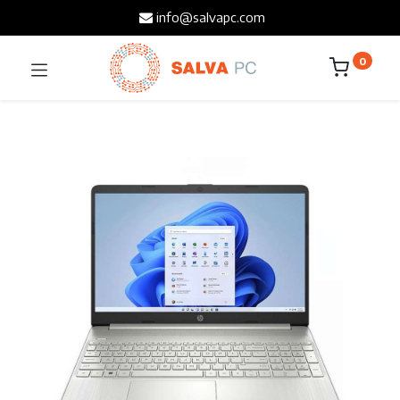
info@salvapc.com
0